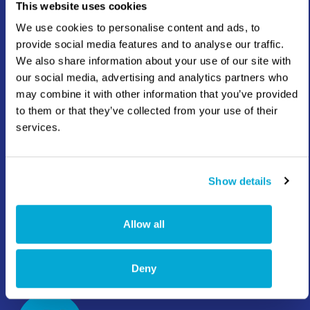
This website uses cookies
Kies uw regio
We use cookies to personalise content and ads, to
provide social media features and to analyse our traffic.
We also share information about your use of our site with
our social media, advertising and analytics partners who
may combine it with other information that you’ve provided
Neem contact op
to them or that they’ve collected from your use of their
services.
Show details
+31 10 409 12 00
Allow all
info@hatenboer-water.com
Deny
Mercuriusweg 8 3113 AR Schiedam