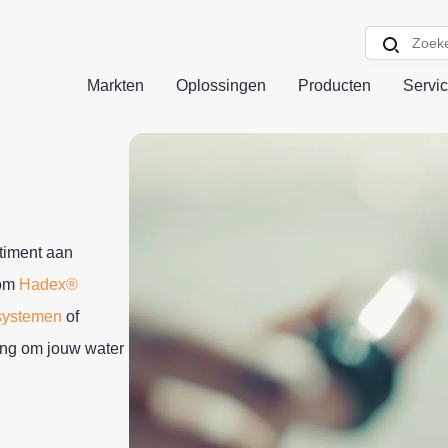
Markten
Oplossingen
Producten
Servi
timent aan
 om
Hadex®
systemen
of
sing om jouw water