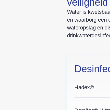
veiligheid
Water is kwetsbaa
en waarborg een c
wateropslag en di
drinkwaterdesinfe
Desinfe
Hadex®