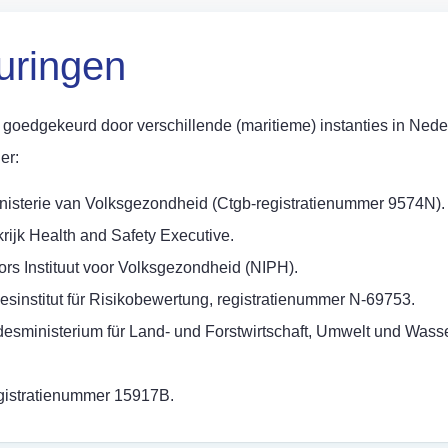
uringen
n goedgekeurd door verschillende (maritieme) instanties in Ned
er:
isterie van Volksgezondheid (Ctgb-registratienummer 9574N).
rijk Health and Safety Executive.
s Instituut voor Volksgezondheid (NIPH).
esinstitut für Risikobewertung, registratienummer N-69753.
desministerium für Land- und Forstwirtschaft, Umwelt und Wasse
gistratienummer 15917B.