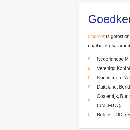
Goedke
Hadex®
is getest e
daarbuiten, waarond
Nederlandse Min
Verenigd Konink
Noorwegen, Noor
Duitsland, Bund
Oostenrijk, Bun
(BMLFUW).
België, FOD, re