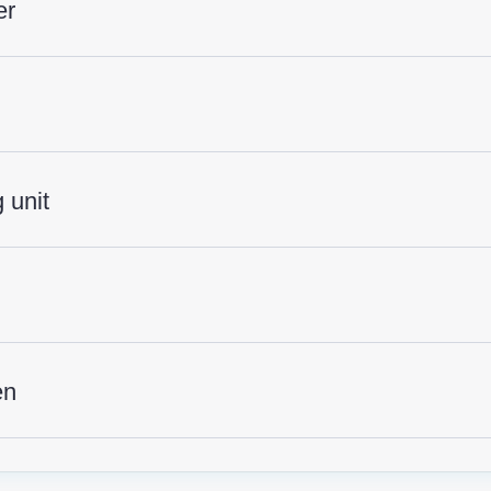
er
 unit
en