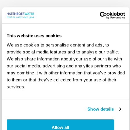
Voorlopige risicobeoordelingen
This website uses cookies
Risicobeoordelingen
We use cookies to personalise content and ads, to
provide social media features and to analyse our traffic.
We also share information about your use of our site with
our social media, advertising and analytics partners who
Audit om ervoor te zorgen dat uw
may combine it with other information that you’ve provided
vaartuig aan de voorschriften blijft
to them or that they’ve collected from your use of their
services.
voldoen
Show details
Allow all